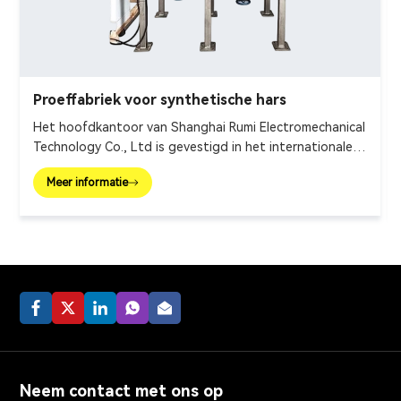
Proeffabriek voor synthetische hars
Het hoofdkantoor van Shanghai Rumi Electromechanical
Technology Co., Ltd is gevestigd in het internationale
financiële centrum – Shanghai. Wij richten ons op het
Meer informatie
leveren van productieapparatuur en integrale
oplossingen voor de fijnchemische industrie en
aanverwante gebieden. Onze belangrijkste producten
zijn onder meer mengapparatuur, dispergeerapparatuur,
emulgatoren, molens, reactieketel, vulmachine, enz.
Neem contact met ons op