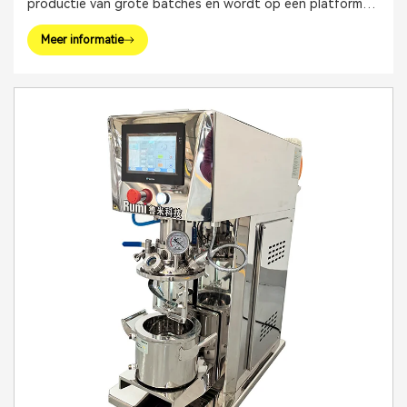
productie van grote batches en wordt op een platform
geïnstalleerd. Het omvat een ankerroerwerk en een
Meer informatie
hogesnelheidsdispergeerinrichting.