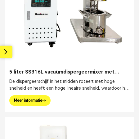
5 liter SS316L vacuümdispergeermixer met
dubbele as en verwarming
De dispergeerschijf in het midden roteert met hoge
snelheid en heeft een hoge lineaire snelheid, waardoor het
poeder snel in de vloeistof oplost en agglomeratie wordt
Meer informatie
voorkomen.