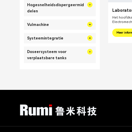
Hogesnelheidsdispergeermid
Laborato
delen
hogesnel
Het hoofdk
Electromech
Vulmachine
gevestigd in
centrum – S
Meer infor
leveren van
Systeemintegratie
oplossingen
aanverwante
producten z
Doseersysteem voor
dispergeera
reactieketel
verplaatsbare tanks