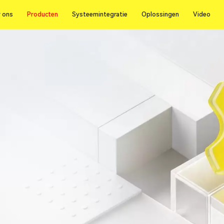
Producten
 ons
Producten
Systeemintegratie
Oplossingen
Video
 ons
Systeemintegratie
Oplossingen
Video