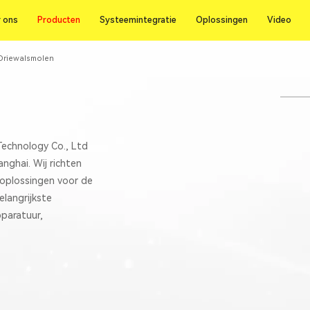
Producten
 ons
Producten
Systeemintegratie
Oplossingen
Video
 ons
Systeemintegratie
Oplossingen
Video
Driewalsmolen
Technology Co., Ltd
anghai. Wij richten
 oplossingen voor de
elangrijkste
paratuur,