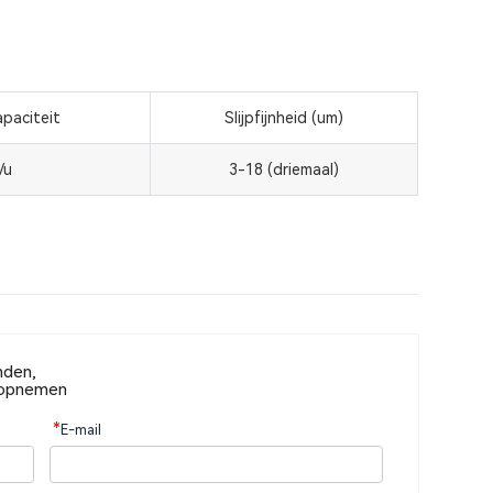
paciteit
Slijpfijnheid (um)
/u
3-18 (driemaal)
nden,
u opnemen
*
E-mail