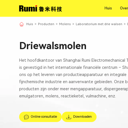
Huis
Over
Huis
Over
Huis
>
Producten
>
Molens
>
Laboratorium met drie walsen
>
Driewalsmolen
Het hoofdkantoor van Shanghai Rumi Electromechanical 
is gevestigd in het internationale financiële centrum – Sh
ons op het leveren van productieapparatuur en integrale
fijnchemische industrie en aanverwante gebieden. Onze b
producten zijn onder meer mengapparatuur, dispergeerap
emulgatoren, molens, reactieketel, vulmachine, enz.
Online consultatie
Downloaden